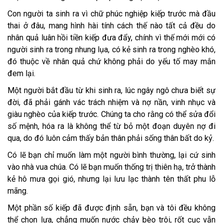
Con người ta sinh ra vì chữ phúc nghiệp kiếp trước mà đầu
thai ở đâu, mang hình hài tính cách thế nào tất cả đều do
nhân quả luân hồi tiền kiếp đưa đẩy, chính vì thế mới mới có
người sinh ra trong nhung lụa, có kẻ sinh ra trong nghèo khó,
đó thuộc về nhân quả chứ không phải do yếu tố may mắn
đem lại.
Một người bắt đầu từ khi sinh ra, lúc ngây ngô chưa biết sự
đời, đã phải gánh vác trách nhiệm và nợ nần, vinh nhục và
giàu nghèo của kiếp trước. Chúng ta cho rằng có thể sửa đổi
số mệnh, hóa ra là không thể từ bỏ một đoạn duyên nợ đi
qua, do đó luôn cảm thấy bản thân phải sống thân bất do kỷ.
Có lẽ bạn chỉ muốn làm một người bình thường, lại cứ sinh
vào nhà vua chúa. Có lẽ bạn muốn thống trị thiên hạ, trở thành
kẻ hô mưa gọi gió, nhưng lại lưu lạc thành tên thất phu lỗ
mãng.
Một phần số kiếp đã được định sẵn, bạn và tôi đều không
thể chọn lựa, chẳng muốn nước chảy bèo trôi, rốt cục vẫn