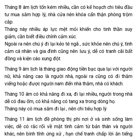
Tháng 8 âm lịch tốn kém nhiều, cần có kế hoạch chi tiêu đầu
tư mua sắm hợp lý, nhà cửa nên khóa cẩn thận phòng trộm
cắp.
Tháng này nhiều áp lực mệt mỏi khiến cho tinh thần suy
giảm, cần biết điều chỉnh cảm xúc.
Ngoài ra nên chú ý đi lại kẻo té ngã , sức khỏe nên chú ý, tình
cảm cá nhân và gia đình cũng nên lưu ý, dễ có tranh cãi bất
đồng và kiện cáo xung đột.
Tháng 9 âm lịch là tháng giao động tiền bạc qua lại với người
nữ, khả năng cao là người nhà, ngoài ra cũng có đi thăm
viếng hoặc được người nam đến nhà thăm, nhà có khách.
Tháng 10 âm có khả năng đi xa, đi lại nhiều, người trong nhà
dễ có đau ốm, có khả năng có tang xa trong dòng họ.
Tháng này có mua sắm đi lại , nên chi tiêu hợp lý.
Tháng 11 âm lịch đề phòng thị phi nơi ở và sinh sống làm
việc, dễ có rắc rối về mặt tình cảm từ bản thân và người
khác, nên bình tĩnh ứng xử , hạn chế tranh chấp lời ăn tiếng