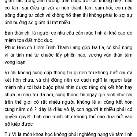
giản, tác động ảnh hưởng đến cuộc đời chị không nhẹ , nếu
có làm sai điều gì với ai nên thành tâm sám hối, còn nếu
sống đúng tư cách và không hổ thẹn thì không phải lo sợ, sự
ảnh hưởng sẽ giảm đi rất nhiều.
Bản thân chị là người có nhu cầu cảm xúc tình ái khá cao do
mệnh tọa đất mộc dục.
Phúc Đức có Liêm Trinh Tham Lang gặp Đà La, có khả năng
vì ái tình mà tự chuốc lấy phiền não, vương vấn thân tâm
vong loạn.
Vì chị không cung cấp thông tin gì nên tôi không biết chị đã
kết hôn chưa, và chị đừng nên có cách nghĩ là người luận
mệnh như tôi bắt buộc phải nhìn được rằng chị kết hôn hay
chưa. Vì như tôi đã nói, cùng thông tin ngày giờ sinh như chị
trên thế giới có rất nhiều người, không lẽ ai cũng kết hôn
cùng năm đó ? đây là điều vô lý, con người ít nhiều phải có
quyền quyết định cho mình chứ không thể nào dựa hết vào
số kiếp được.
Tử Vi là môn khoa học không phải nghiêng nặng về tâm linh