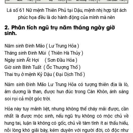
Lá số 61 Nữ mệnh Thiên Phủ tại Dậu, mệnh nhị hợp tật ách
phúc họa đều là do hành động của mình mà nên
2. Phân tích ngũ trụ năm tháng ngày giờ
sinh.
Năm sinh Đinh Mão ( Lư Trung Hỏa )
Tháng sinh Đinh Mùi ( Thiên Hà Thủy )
Ngày sinh Ất Hợi ( Sơn Đầu Hỏa )
Giờ sinh Bính Tuất ( Ốc Thượng Thổ )
Thai trụ ở mệnh Kỷ Dậu ( Đại Dịch Thổ )
Năm sinh Đinh Mão Lư Trung Hỏa có tượng thiên địa là lò,
âm dương là than, được hun đúc trong Càn Khôn, ánh sáng
soi rọi cả một góc trời.
Hỏa này tuy mãnh liệt, nhưng không thể cháy mãi được, cần
nhất là được mộc sinh, nếu ngũ trụ không có mộc chủ về
hung tai, luận là không có gốc, chủ về tâm tình ít ai thấu hiểu,
nỗi lòng khó giãi bày, kém duyên với người đời, cô độc như