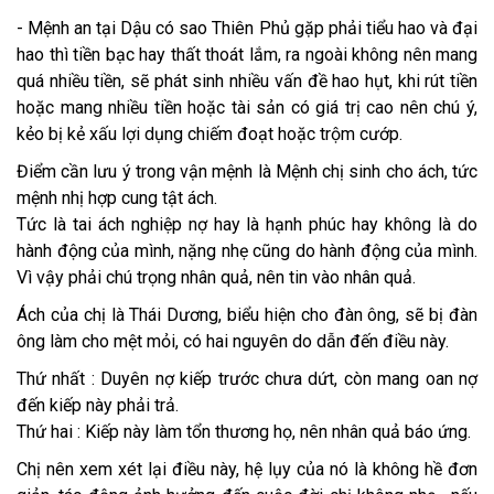
- Mệnh an tại Dậu có sao Thiên Phủ gặp phải tiểu hao và đại
hao thì tiền bạc hay thất thoát lắm, ra ngoài không nên mang
quá nhiều tiền, sẽ phát sinh nhiều vấn đề hao hụt, khi rút tiền
hoặc mang nhiều tiền hoặc tài sản có giá trị cao nên chú ý,
kẻo bị kẻ xấu lợi dụng chiếm đoạt hoặc trộm cướp.
Điểm cần lưu ý trong vận mệnh là Mệnh chị sinh cho ách, tức
mệnh nhị hợp cung tật ách.
Tức là tai ách nghiệp nợ hay là hạnh phúc hay không là do
hành động của mình, nặng nhẹ cũng do hành động của mình.
Vì vậy phải chú trọng nhân quả, nên tin vào nhân quả.
Ách của chị là Thái Dương, biểu hiện cho đàn ông, sẽ bị đàn
ông làm cho mệt mỏi, có hai nguyên do dẫn đến điều này.
Thứ nhất : Duyên nợ kiếp trước chưa dứt, còn mang oan nợ
đến kiếp này phải trả.
Thứ hai : Kiếp này làm tổn thương họ, nên nhân quả báo ứng.
Chị nên xem xét lại điều này, hệ lụy của nó là không hề đơn