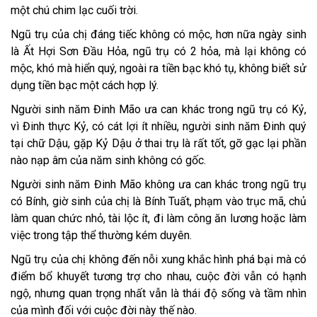
một chú chim lạc cuối trời.
Ngũ trụ của chị đáng tiếc không có mộc, hơn nữa ngày sinh
là Ất Hợi Sơn Đầu Hỏa, ngũ trụ có 2 hỏa, mà lại không có
mộc, khó mà hiển quý, ngoài ra tiền bạc khó tụ, không biết sử
dụng tiền bạc một cách hợp lý.
Người sinh năm Đinh Mão ưa can khác trong ngũ trụ có Kỷ,
vì Đinh thực Kỷ, có cát lợi ít nhiều, người sinh năm Đinh quý
tại chữ Dậu, gặp Kỷ Dậu ở thai trụ là rất tốt, gỡ gạc lại phần
nào nạp âm của năm sinh không có gốc.
Người sinh năm Đinh Mão không ưa can khác trong ngũ trụ
có Bính, giờ sinh của chị là Bính Tuất, phạm vào trục mã, chủ
làm quan chức nhỏ, tài lộc ít, đi làm công ăn lương hoặc làm
việc trong tập thể thường kém duyên.
Ngũ trụ của chị không đến nỗi xung khắc hình phá bại mà có
điểm bổ khuyết tương trợ cho nhau, cuộc đời vẫn có hạnh
ngộ, nhưng quan trọng nhất vẫn là thái độ sống và tầm nhìn
của mình đối với cuộc đời này thế nào.