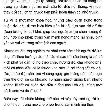
nghiệm và tiến lui hợp lý. Nhưng bất kể thế nào tôi cũng tôn
trọng sự chân thật, hai mặt xấu tốt đều nói thẳng, vì muốn
thay đổi cái lớn thì trước tiên phải hoàn thiện cái nhỏ trước.
Tử Vi là một môn khoa học, những điều quan trọng trong
cuộc đời đều được biểu hiện trên lá số, dựa vào đó để dự
đoán tương lai quá khứ, giúp con người ta lựa chọn hướng đi
phù hợp cho phép trong vận mệnh hòng mang lại nhiều bình
yên và vui vẻ trong sứ mệnh con người.
Nhưng muốn ứng nghiệm thì phải xem tâm tính người đó lựa
chọn đi theo hướng nào mà các vì sao tốt xấu trong lá số sẽ
kích phát và dẫn lối họ theo chiều hướng đó, chứ không phải
mỗi cá nhân đều bị lệ thuộc vào một lá số rằng tất cả đều
được sắp đặt sẵn, bởi vì cùng ngày giờ tháng năm của bạn,
trên thế giới sẽ có khoảng 15 ngàn người giống bạn, nhưng
không lẽ tất cả cuộc đời đều giống nhau và đều cùng một
cách xem và dự đoán ?
Điều này tất nhiên không thể nào, vì vậy tùy mỗi người lựa
chọn theo hướng nào cho phép trong vận mệnh mà thôi.