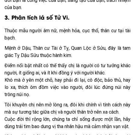
đời bạn là công việc của bạn, sáng tạo của bạn, trách nhiệm
của bạn.
3. Phân tích lá số Tử Vi.
Thuộc mẫu người âm nữ, mệnh hỏa, cục thổ, thân cư tại tài
bạch.
Mệnh ở Dậu, Thân cư Tài ở Tỵ, Quan Lộc ở Sửu, đây là tam
giác Tỵ Dậu Sửu thuộc hành kim.
Điểm nổi bật nhất có thể thấy chị là người có tư tưởng khác
người, ít giống ai, và ít khi đồng ý với người khác.
Khó mà ở yên một chỗ, hay phải đi lại, cô độc, bảo thủ, hay
lo xa, thích ôm đồm việc vào người, đôi lúc đứng núi này
trông núi nọ.
Tôi khuyên chị nên mở lòng ra, đôi khi chính vì tính cách này
mà sự tương tác giữa chị và người thân trở nên xa cách.
Cuộc đời thì rộng lớn, chúng ta chỉ sống được một lần, hãy
dùng trái tim bao dung vị tha nhân hậu mà cảm nhận vạn vật.