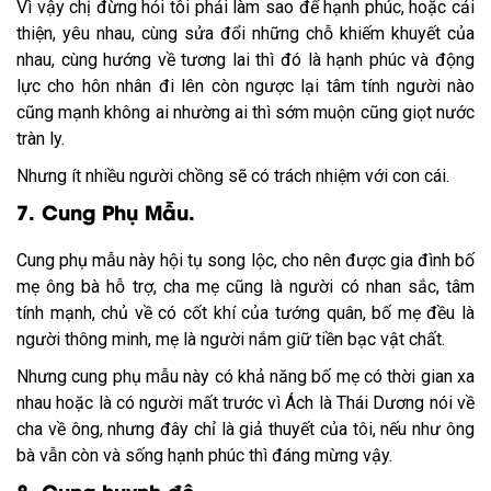
Vì vậy chị đừng hỏi tôi phải làm sao để hạnh phúc, hoặc cải
thiện, yêu nhau, cùng sửa đổi những chỗ khiếm khuyết của
nhau, cùng hướng về tương lai thì đó là hạnh phúc và động
lực cho hôn nhân đi lên còn ngược lại tâm tính người nào
cũng mạnh không ai nhường ai thì sớm muộn cũng giọt nước
tràn ly.
Nhưng ít nhiều người chồng sẽ có trách nhiệm với con cái.
7. Cung Phụ Mẫu.
Cung phụ mẫu này hội tụ song lộc, cho nên được gia đình bố
mẹ ông bà hỗ trợ, cha mẹ cũng là người có nhan sắc, tâm
tính mạnh, chủ về có cốt khí của tướng quân, bố mẹ đều là
người thông minh, mẹ là người nắm giữ tiền bạc vật chất.
Nhưng cung phụ mẫu này có khả năng bố mẹ có thời gian xa
nhau hoặc là có người mất trước vì Ách là Thái Dương nói về
cha về ông, nhưng đây chỉ là giả thuyết của tôi, nếu như ông
bà vẫn còn và sống hạnh phúc thì đáng mừng vậy.
8. Cung huynh đệ.