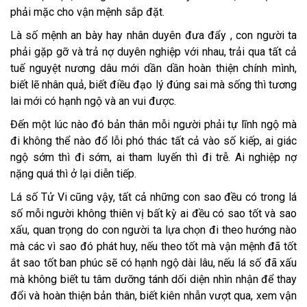
phải mặc cho vận mệnh sắp đặt.
Là số mệnh an bày hay nhân duyên đưa đẩy , con người ta
phải gặp gỡ và trả nợ duyên nghiệp với nhau, trải qua tất cả
tuế nguyệt nương dâu mới dần dần hoàn thiện chính mình,
biết lẽ nhân quả, biết điều đạo lý đúng sai mà sống thì tương
lai mới có hạnh ngộ và an vui được.
Đến một lúc nào đó bản thân mỗi người phải tự lĩnh ngộ mà
đi không thể nào đổ lỗi phó thác tất cả vào số kiếp, ai giác
ngộ sớm thì đi sớm, ai tham luyến thì đi trễ. Ai nghiệp nợ
nặng quá thì ở lại diễn tiếp.
Lá số Tử Vi cũng vậy, tất cả những con sao đều có trong lá
số mỗi người không thiên vị bất kỳ ai đều có sao tốt và sao
xấu, quan trọng do con người ta lựa chọn đi theo hướng nào
mà các vì sao đó phát huy, nếu theo tốt mà vận mệnh đã tốt
ắt sao tốt ban phúc sẽ có hạnh ngộ dài lâu, nếu lá số đã xấu
mà không biết tu tâm dưỡng tánh dối diện nhìn nhận để thay
đổi và hoàn thiện bản thân, biết kiên nhẫn vượt qua, xem vận