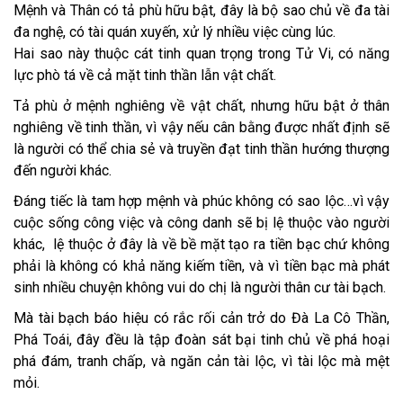
Mệnh và Thân có tả phù hữu bật, đây là bộ sao chủ về đa tài
đa nghệ, có tài quán xuyến, xử lý nhiều việc cùng lúc.
Hai sao này thuộc cát tinh quan trọng trong Tử Vi, có năng
lực phò tá về cả mặt tinh thần lẫn vật chất.
Tả phù ở mệnh nghiêng về vật chất, nhưng hữu bật ở thân
nghiêng về tinh thần, vì vậy nếu cân bằng được nhất định sẽ
là người có thể chia sẻ và truyền đạt tinh thần hướng thượng
đến người khác.
Đáng tiếc là tam hợp mệnh và phúc không có sao lộc…vì vậy
cuộc sống công việc và công danh sẽ bị lệ thuộc vào người
khác, lệ thuộc ở đây là về bề mặt tạo ra tiền bạc chứ không
phải là không có khả năng kiếm tiền, và vì tiền bạc mà phát
sinh nhiều chuyện không vui do chị là người thân cư tài bạch.
Mà tài bạch báo hiệu có rắc rối cản trở do Đà La Cô Thần,
Phá Toái, đây đều là tập đoàn sát bại tinh chủ về phá hoại
phá đám, tranh chấp, và ngăn cản tài lộc, vì tài lộc mà mệt
mỏi.