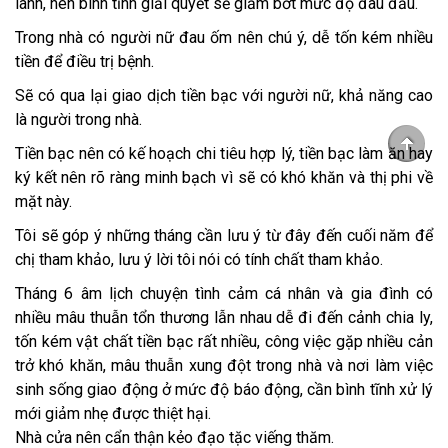
lành, nên bình tĩnh giải quyết sẽ giảm bớt mức độ đau đầu.
Trong nhà có người nữ đau ốm nên chú ý, dễ tốn kém nhiều
tiền để điều trị bệnh.
Sẽ có qua lại giao dịch tiền bạc với người nữ, khả năng cao
là người trong nhà.
Tiền bạc nên có kế hoạch chi tiêu hợp lý, tiền bạc làm ăn hay
ký kết nên rõ ràng minh bạch vì sẽ có khó khăn và thị phi về
mặt này.
Tôi sẽ góp ý những tháng cần lưu ý từ đây đến cuối năm để
chị tham khảo, lưu ý lời tôi nói có tính chất tham khảo.
Tháng 6 âm lịch chuyện tình cảm cá nhân và gia đình có
nhiều mâu thuẫn tổn thương lẫn nhau dễ đi đến cảnh chia ly,
tốn kém vật chất tiền bạc rất nhiều, công việc gặp nhiều cản
trở khó khăn, mâu thuẫn xung đột trong nhà và nơi làm việc
sinh sống giao động ở mức độ báo động, cần bình tĩnh xử lý
mới giảm nhẹ được thiệt hại.
Nhà cửa nên cẩn thận kẻo đạo tặc viếng thăm.