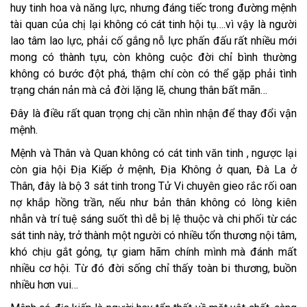
huy tinh hoa và năng lực, nhưng đáng tiếc trong đường mệnh
tài quan của chị lại không có cát tinh hội tụ….vì vậy là người
lao tâm lao lực, phải cố gắng nỗ lực phấn đấu rất nhiều mới
mong có thành tựu, còn không cuộc đời chỉ bình thường
không có bước đột phá, thậm chí còn có thể gặp phải tình
trạng chán nản mà cả đời lặng lẽ, chung thân bất mãn…
Đây là điều rất quan trọng chị cần nhìn nhận để thay đổi vận
mệnh.
Mệnh và Thân và Quan không có cát tinh văn tinh , ngược lại
còn gia hội Địa Kiếp ở mệnh, Địa Không ở quan, Đà La ở
Thân, đây là bộ 3 sát tinh trong Tử Vi chuyên gieo rắc rối oan
nợ khắp hồng trần, nếu như bản thân không có lòng kiên
nhẫn và trí tuệ sáng suốt thì dễ bị lệ thuộc và chi phối từ các
sát tinh này, trở thành một người có nhiều tổn thương nội tâm,
khó chịu gắt gỏng, tự giam hãm chính mình mà đánh mất
nhiều cơ hội. Từ đó đời sống chỉ thấy toàn bi thương, buồn
nhiều hơn vui…