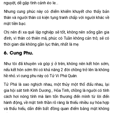
nguyệt, dễ gặp tình cảnh éo le…
Nhưng cung phúc này có điểm khiếm khuyết cho thấy bản
thân và người thân có kiện tụng tranh chấp với người khác về
mặt tiền bạc.
Chị nên đi xa quê lập nghiệp sẽ tốt, không nên sống gần gia
đình, vì thân có thiên mã, phúc có Tuần không cản trở, sẽ có
thời gian dài không gần lục thân, nhất là mẹ.
6. Cung Phu.
Như tôi đã khuyên và góp ý ở trên, không nên kết hôn sớm,
nếu kết hôn sớm thì có khả năng 2 đời chồng trở lên là không
hề nhỏ..vì cung phu này có Tử Vi Phá Quân.
Tử Phá là sao nghịch nhau, một thủy một thổ đấu nhau, lại
gia hội sát tinh Kình Dương , Hỏa Tinh, chồng là người có tính
cách hơi nóng tính mà làm tổn thương đến mình từ lời đến
hành động, về mặt tinh thần rõ ràng là thiếu nhiều sự hòa hợp
và thấu hiểu, dẫn đến bất đồng quan điểm bằng mặt không