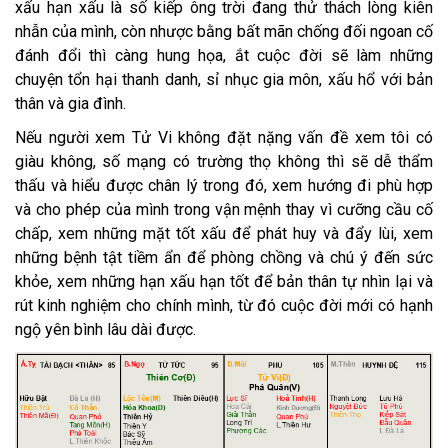
xấu hạn xấu là số kiếp ông trời đang thử thách lòng kiên
nhẫn của mình, còn nhược bằng bất mãn chống đối ngoan cố
đánh đổi thì càng hung họa, ắt cuộc đời sẽ làm những
chuyện tổn hại thanh danh, sỉ nhục gia môn, xấu hổ với bản
thân và gia đình.
Nếu người xem Tử Vi không đặt nặng vấn đề xem tôi có
giàu không, số mạng có trường thọ không thì sẽ dễ thẩm
thấu và hiểu được chân lý trong đó, xem hướng đi phù hợp
và cho phép của mình trong vận mệnh thay vì cưỡng cầu cố
chấp, xem những mặt tốt xấu để phát huy và đẩy lùi, xem
những bệnh tật tiềm ẩn để phòng chồng và chú ý đến sức
khỏe, xem những hạn xấu hạn tốt để bản thân tự nhìn lại và
rút kinh nghiệm cho chính mình, từ đó cuộc đời mới có hạnh
ngộ yên bình lâu dài được.