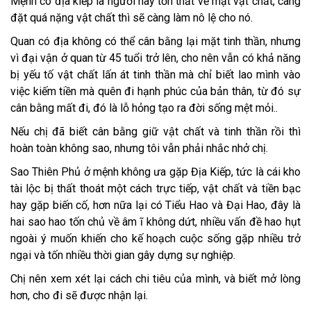
Mệnh có địa kiếp là người hay tổn thất về mặt vật chất, càng
đặt quá nặng vật chất thì sẽ càng làm nô lệ cho nó.
Quan có địa không có thể cân bằng lại mặt tinh thần, nhưng
vì đại vận ở quan từ 45 tuổi trở lên, cho nên vẫn có khả năng
bị yếu tố vật chất lấn át tinh thần mà chỉ biết lao mình vào
việc kiếm tiền mà quên đi hạnh phúc của bản thân, từ đó sự
cân bằng mất đi, đó là lỗ hỏng tạo ra đời sống mệt mỏi..
Nếu chị đã biết cân bằng giữ vật chất và tinh thần rồi thì
hoàn toàn không sao, nhưng tôi vẫn phải nhắc nhở chị.
Sao Thiên Phủ ở mệnh không ưa gặp Địa Kiếp, tức là cái kho
tài lộc bị thất thoát một cách trực tiếp, vật chất và tiền bạc
hay gặp biến cố, hơn nữa lại có Tiểu Hao và Đại Hao, đây là
hai sao hao tốn chủ về âm ĩ không dứt, nhiều vấn đề hao hụt
ngoài ý muốn khiến cho kế hoạch cuộc sống gặp nhiều trở
ngại và tốn nhiều thời gian gây dựng sự nghiệp.
Chị nên xem xét lại cách chi tiêu của mình, và biết mở lòng
hơn, cho đi sẽ được nhận lại.