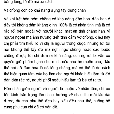
bằng lòng, từ đó mà xa cách.
Và chồng còn có khả năng đụng tay đụng chân.
Và khi kết hôn sớm chồng có khả năng đào hoa, đào hoa ở
đây tôi không dám khẳng định 100% là có nhân tình, mà là có
rắc rối bên ngoài với người khác, mặt ân tình chẳng hạn, vì
người ngoài mà ảnh hưởng đến tình cảm vợ chồng, điều này
chị phải tìm hiểu rõ vì chị là người trong cuộc, những lời tôi
nói không thể lấy đó mà nghi ngờ chồng hoặc cáo buộc
chồng được, tôi chỉ đưa ra khả năng, con người ta vẫn có
quyền giữ phẩm hạnh cho mình nếu như họ muốn chứ, đâu
thể nói số đào hoa là số lăng nhăng, mà có thể là do cách
thể hiện quan tâm của họ làm cho người khác hiểu lầm từ đó
dẫn đến rắc rối, người phối ngẫu hiểu lầm từ bé xé ra to.
Hôn nhân giữa người và người là thuộc về nhân tâm, chỉ có
tôn kính trân trọng lẫn nhau, hướng về nhau thì mới lâu dài
được, dù cho phu thê đẹp hay xấu đều như thế, huống hồ
cung phu của chị đã có vấn đề.