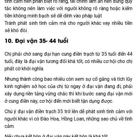
tình cảm nên phân biệt rõ ràng, tài chính làm ăn nên đúng quy
tắc không nên làm việc với người không rõ ràng hoặc kiếm
tiền không minh bạch sẽ dễ dính vào pháp luật
Tránh phát sinh tình cảm mà cho người khác vay nhiều tiền
sẽ khó đòi.
10. Đại vận 35- 44 tuổi
Chị phải chờ sang đại hạn cung điền trạch từ 35 tuổi đến 44
tuổi, đây là đại vận tương đối khá tốt, có nhiều cơ hội cho chị
phất cờ khởi nghĩa.
Nhưng thành công bao nhiêu còn xem sự cố gắng và tích lũy
kinh nghiệm sở học của chị từ ngay ở đại vận đang đi, phải
xây dựng nền tảng vững chắc thì khi bước sang đại vận mới
ở cung điền này, cơ hội đến mới biết tận dụng được.
Chú ý đại vận điền trạch 35 trở lên dễ phát sinh tình cảm với
người khác vì có Đào Hoa, Hồng Loan, những sao chủ về tình
cảm.
Nếu chưa kết hôn ở đại vận này kết hôn là khá tốt.