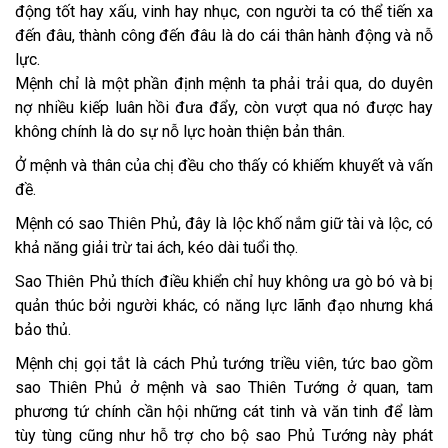
động tốt hay xấu, vinh hay nhục, con người ta có thể tiến xa
đến đâu, thành công đến đâu là do cái thân hành động và nỗ
lực.
Mệnh chỉ là một phần định mệnh ta phải trải qua, do duyên
nợ nhiều kiếp luân hồi đưa đẩy, còn vượt qua nó được hay
không chính là do sự nỗ lực hoàn thiện bản thân.
Ở mệnh và thân của chị đều cho thấy có khiếm khuyết và vấn
đề.
Mệnh có sao Thiên Phủ, đây là lộc khố nắm giữ tài và lộc, có
khả năng giải trừ tai ách, kéo dài tuổi thọ.
Sao Thiên Phủ thích điều khiển chỉ huy không ưa gò bó và bị
quản thúc bởi người khác, có năng lực lãnh đạo nhưng khá
bảo thủ.
Mệnh chị gọi tắt là cách Phủ tướng triều viên, tức bao gồm
sao Thiên Phủ ở mệnh và sao Thiên Tướng ở quan, tam
phương tứ chính cần hội những cát tinh và văn tinh để làm
tùy tùng cũng như hỗ trợ cho bộ sao Phủ Tướng này phát