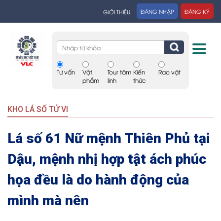
ĐĂNG NHẬP
ĐĂNG KÝ
GIỚI THIỆU
Tư vấn
Vật
Tour tâm
Kiến
Rao vặt
phẩm
linh
thức
KHO LÁ SỐ TỬ VI
Lá số 61 Nữ mệnh Thiên Phủ tại
Dậu, mệnh nhị hợp tật ách phúc
họa đều là do hành động của
mình mà nên