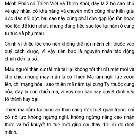
Mệnh Phúc có Thiên Việt và Thiên Khôi, đây là 2 bộ sao chủ
về quý nhân, có khả năng và chuyên môn cũng như kiến giải
độc đáo nổi bật, hai sao này cũng phải cần gặp lộc tồn hoặc
hóa lộc để kích phát, nhưng đáng tiếc sao lộc lại nằm ở cung
tử tức và phụ mẫu.
Chính vì thiếu lộc cho nên không thể nói mệnh chị thuộc vào
quý cách được, vì vậy tiền bạc là nguyên nhân tác động
chính đến lá số.
Mẫu người thân cư tài mà tài lại không tốt thì rất mệt mỏi và
khó chịu, nhưng may mắn là có Thiên Mã làm nghị lực vươn
lên, chị mạng hỏa , sao thiên mã nằm tại cung Tỵ thuộc cung
hỏa, đây là con chiến mã, vì vậy con sao này quyết định yếu
tố thành hay bại.
Thiên mã nằm tại cung an thân càng đặc biệt quan trọng, chỉ
có nỗ lực không ngừng nghỉ, không ngừng nâng cao nhận
thức và bổ khuyết trí tuệ mới giúp chị thay đổi được định
mệnh.