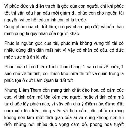
Vì phúc đức và điền trạch là gốc của con người, chỉ khi phúc
tốt thì vận xấu hạn xấu mới giảm đi, phúc còn cho nguồn tài
nguyên và cơ hội của mình còn phía trước.
Cung phúc của chị tốt lắm, có quý nhân giúp đỡ, và bản thân
mình cũng là quý nhân của người khác.
Phúc là nguồn gốc của tài, phúc mà không vững thì tài có
nhiều cũng dần dần mất hết, vì vậy cổ nhân có câu, có đức
mặc sức mà ăn là vậy.
Phúc của chị có Liêm Trinh Tham Lang, 1 sao chủ về chức, 1
sao chủ về tài tinh, có Thiên khôi nữa thì tốt và quan trọng là
phúc tọa ở đất Lâm Quan là đất tốt.
Nhưng Liêm Tham còn mang tính chất đào hoa, có cảm xúc
cao, vì tình cảm mà tốn kém cho người, hoặc vì tình cảm mà
tự chuốc lấy phiền não, vì vậy cần chú ý điểm này, đừng đặt
cảm xúc lên trên công việc và tình cảm cần phải rõ ràng
không nên làm mất thời gian của ai và cũng không nên lui
đến những nơi nhiều dục vọng cám dỗ, phong hoa tuyết