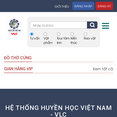
ĐĂNG NHẬP
ĐĂNG KÝ
GIỚI THIỆU
Tư vấn
Vật
Tour tâm
Kiến
Rao vặt
phẩm
linh
thức
ĐỒ THỜ CÚNG
Xem tất cả
GIAN HÀNG VIP
HỆ THỐNG HUYỀN HỌC VIỆT NAM
- VLC