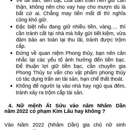
Về tài sản, tiền bạc của bản thân nên giữ cẩn
thận, không nên cho vay hay cho mượn dù là
bất cứ ai. Chẳng may tiền mất đi thì nghĩa
cũng khó giữ.
Đặc biệt nếu đang giữ nhiều tiền, vàng,… thì
cần tránh cất tại nhà mà hãy gửi tiết kiệm, vừa
đảm bảo an toàn lại thu lãi, tránh được trộm
cắp.
Đứng về quan niệm Phong thủy, bạn nên cân
nhắc lại các yếu tố ảnh hưởng đến tiền bạc.
Để thuận lợi giữ tiền bạc, cần chuyên gia
Phong Thủy tư vấn cho vật phẩm phong thủy
có tác dụng trấn an tài sản, hạn chế thất thoát.
Không để người lạ vào nhà hay ngủ qua đêm,
tránh xảy ra trộm cắp tài sản.
4. Nữ mệnh Ất Sửu vào năm Nhâm Dần
năm 2022 có phạm Kim Lâu hay không ?
Vào Năm 2022 (Nhâm Dần) gia chủ nữ sinh