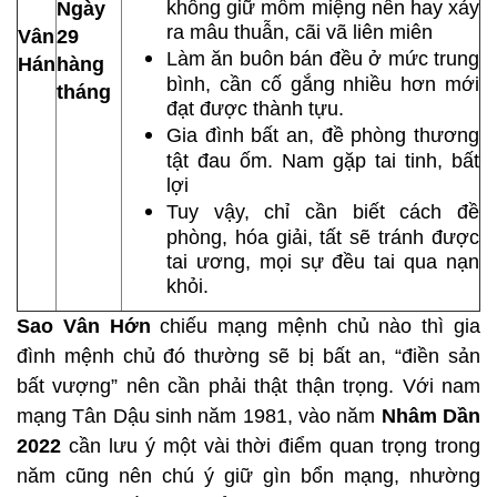
không giữ mồm miệng nên hay xảy
Ngày
ra mâu thuẫn, cãi vã liên miên
Vân
29
Làm ăn buôn bán đều ở mức trung
Hán
hàng
bình, cần cố gắng nhiều hơn mới
tháng
đạt được thành tựu.
Gia đình bất an, đề phòng thương
tật đau ốm. Nam gặp tai tinh, bất
lợi
Tuy vậy, chỉ cần biết cách đề
phòng, hóa giải, tất sẽ tránh được
tai ương, mọi sự đều tai qua nạn
khỏi.
Sao Vân Hớn
chiếu mạng mệnh chủ nào thì gia
đình mệnh chủ đó thường sẽ bị bất an, “điền sản
bất vượng” nên cần phải thật thận trọng. Với nam
mạng Tân Dậu sinh năm 1981, vào năm
Nhâm Dần
2022
cần lưu ý một vài thời điểm quan trọng trong
năm cũng nên chú ý giữ gìn bổn mạng, nhường