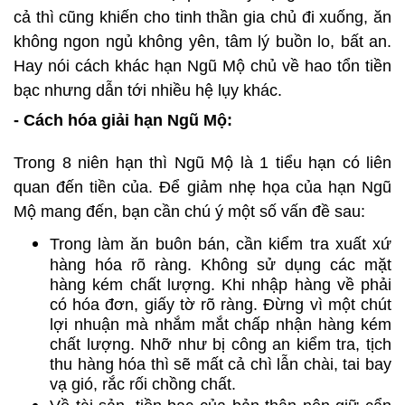
cả thì cũng khiến cho tinh thần gia chủ đi xuống, ăn
không ngon ngủ không yên, tâm lý buồn lo, bất an.
Hay nói cách khác hạn Ngũ Mộ chủ về hao tổn tiền
bạc nhưng dẫn tới nhiều hệ lụy khác.
- Cách hóa giải hạn Ngũ Mộ:
Trong 8 niên hạn thì Ngũ Mộ là 1 tiểu hạn có liên
quan đến tiền của. Để giảm nhẹ họa của hạn Ngũ
Mộ mang đến, bạn cần chú ý một số vấn đề sau:
Trong làm ăn buôn bán, cần kiểm tra xuất xứ
hàng hóa rõ ràng. Không sử dụng các mặt
hàng kém chất lượng. Khi nhập hàng về phải
có hóa đơn, giấy tờ rõ ràng. Đừng vì một chút
lợi nhuận mà nhắm mắt chấp nhận hàng kém
chất lượng. Nhỡ như bị công an kiểm tra, tịch
thu hàng hóa thì sẽ mất cả chì lẫn chài, tai bay
vạ gió, rắc rối chồng chất.