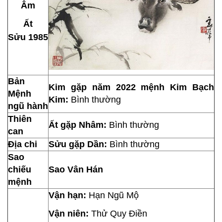
Âm
Ất
Sửu 1985
Bản
Kim gặp năm 2022 mệnh Kim Bạch
Mệnh
Kim:
Bình thường
ngũ hành
Thiên
Ất gặp Nhâm:
Bình thường
can
Địa chi
Sửu gặp Dần:
Bình thường
Sao
chiếu
Sao Vân Hán
mệnh
Vận hạn:
Hạn Ngũ Mộ
Vận niên:
Thử Quy Điền