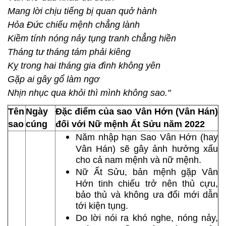
Mang lời chịu tiếng bị quan quở hành
Hỏa Đức chiếu mệnh chẳng lành
Kiềm tính nóng nảy tụng tranh chẳng hiền
Tháng tư tháng tám phải kiêng
Kỵ trong hai tháng gia đình không yên
Gặp ai gây gổ làm ngơ
Nhịn nhục qua khỏi thì mình không sao."
Tên
Ngày
Đặc điểm của sao Vân Hớn (Vân Hán)
sao
cúng
đối với Nữ mệnh Ất Sửu năm 2022
Năm nhập hạn Sao Vân Hớn (hay
Vân Hán) sẽ gây ảnh hưởng xấu
cho cả nam mệnh và nữ mệnh.
Nữ Ất Sửu, bản mệnh gặp Vân
Hớn tinh chiếu trở nên thủ cựu,
bảo thủ và không ưa đổi mới dẫn
tới kiện tụng.
Do lời nói ra khó nghe, nóng nảy,