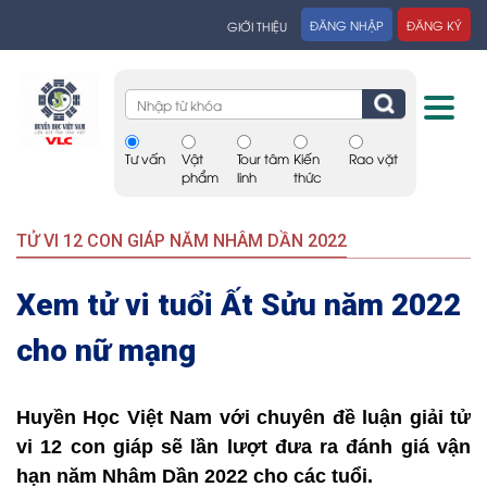
ĐĂNG NHẬP
ĐĂNG KÝ
GIỚI THIỆU
Tư vấn
Vật
Tour tâm
Kiến
Rao vặt
phẩm
linh
thức
TỬ VI 12 CON GIÁP NĂM NHÂM DẦN 2022
Xem tử vi tuổi Ất Sửu năm 2022
cho nữ mạng
Huyền Học Việt Nam với chuyên đề luận giải tử
vi 12 con giáp sẽ lần lượt đưa ra đánh giá vận
hạn năm Nhâm Dần 2022 cho các tuổi.