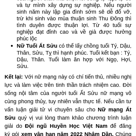
và tự mình xây dựng sự nghiệp. Nếu người
sinh năm này lập gia đình sớm sẽ dễ đổ vỡ,
trừ khi sinh vào mùa thuận sinh Thu Đông thì
tình duyên được thuận lợi. Từ 40 tuổi sự
nghiệp đạt đỉnh cao và về già được hưởng
phúc lộc
Nữ Tuổi Ất Sửu
có thể lấy chồng tuổi Tý, Dậu,
Thân, Sửu, Tỵ thì hạnh phúc. Tuổi kết bạn : Tý,
Dậu, Thân. Tuổi làm ăn hợp với Ngọ, Hợi,
Sửu.
Kết lại:
Với nữ mạng này có chí tiến thủ, nhiều nghị
lực và làm việc trên tinh thần trách nhiệm cao. Đời
sống nội tâm của người tuổi Ất Sửu nữ mạng vô
cùng phong thủy, tuy nhiên vẫn thực tế.
Nếu cần tư
vấn luận giải tử vi chuyên sâu cho
Nữ mạng Ất
Sửu
quý vị vui lòng tham khảo chương trình luận
giải do
Đội ngũ Huyền Học Việt Nam
để đăng
ký gói
xem vận hạn năm 2022 Nhâm Dần.
Chúng