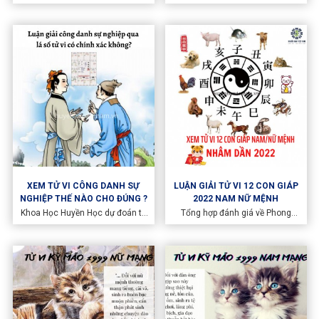
Quý Mão, những con giáp mèo,
tai là 3 năm liên tiếp gặp nhiều
gà, ngựa, chuột, rồng đều phạm
bất trắc, khó khăn trong cuộc
thái tuế, còn những con giáp còn
sống, từ tiền tài, sức khỏe đến
lại cũng có những thăng trầm
tinh thần. Trong đó "tam" là 3
riêng. Thông tin tham khảo đầy
năm, "tai" là tai họa. Một đời
đủ vận thế 12 con giáp năm 2023
người cứ 12 năm sẽ gặp hạn tam
ngay dưới đây.
tai một lần, 1 lần là 3 năm.
XEM TỬ VI CÔNG DANH SỰ
LUẬN GIẢI TỬ VI 12 CON GIÁP
NGHIỆP THẾ NÀO CHO ĐÚNG ?
2022 NAM NỮ MỆNH
Khoa Học Huyền Học dự đoán tử
Tổng hợp đánh giá về Phong
vi công danh sự nghiệp. Từ đó
Thủy năm Nhâm Dần cũng như
bạn có thể chủ động hơn trong
luận giải tử vi 12 con giáp.
việc lựa chọn nghề nghiệp theo
tử vi và chuẩn bị tinh thần vượt
qua những khó khăn, đón chào
những cơ hội mới.