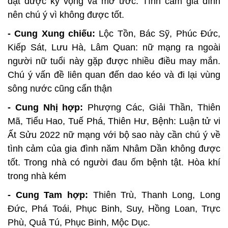
đạt được kỳ vọng và mơ ước. Tình cảm gia đình
nên chú ý vì không được tốt.
- Cung Xung chiếu:
Lộc Tồn, Bác Sỹ, Phúc Đức,
Kiếp Sát, Lưu Hà, Lâm Quan: nữ mạng ra ngoài
người nữ tuổi này gặp được nhiều điều may mắn.
Chú ý vấn đề liên quan đến dao kéo và đi lại vùng
sông nước cũng cẩn thận
- Cung Nhị hợp:
Phượng Các, Giải Thần, Thiên
Mã, Tiểu Hao, Tuế Phá, Thiên Hư, Bệnh: Luận tử vi
Ất Sửu 2022 nữ mạng với bộ sao này cần chú ý về
tình cảm của gia đình năm Nhâm Dần không được
tốt. Trong nhà có người đau ốm bệnh tật. Hòa khí
trong nhà kém
- Cung Tam hợp:
Thiên Trù, Thanh Long, Long
Đức, Phá Toái, Phục Binh, Suy, Hồng Loan, Trực
Phù, Quả Tú, Phục Binh, Mộc Dục.