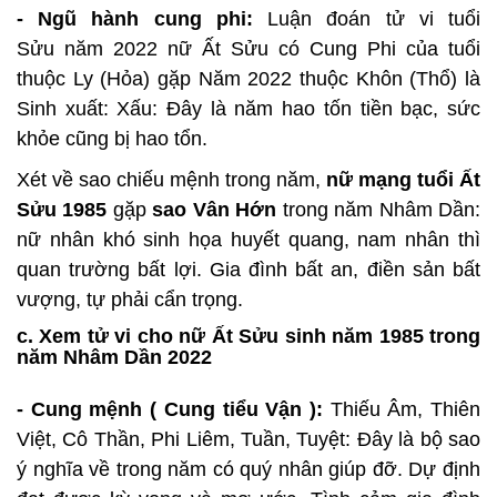
- Ngũ hành cung phi:
Luận đoán tử vi tuổi
Sửu năm 2022 nữ Ất Sửu có Cung Phi của tuổi
thuộc Ly (Hỏa) gặp Năm 2022 thuộc Khôn (Thổ) là
Sinh xuất: Xấu: Đây là năm hao tốn tiền bạc, sức
khỏe cũng bị hao tổn.
Xét về sao chiếu mệnh trong năm,
nữ mạng tuổi Ất
Sửu 1985
gặp
sao Vân Hớn
trong năm Nhâm Dần:
nữ nhân khó sinh họa huyết quang, nam nhân thì
quan trường bất lợi. Gia đình bất an, điền sản bất
vượng, tự phải cẩn trọng.
c. Xem tử vi cho nữ Ất Sửu sinh năm 1985 trong
năm Nhâm Dần 2022
- Cung mệnh ( Cung tiểu Vận ):
Thiếu Âm, Thiên
Việt, Cô Thần, Phi Liêm, Tuần, Tuyệt: Đây là bộ sao
ý nghĩa về trong năm có quý nhân giúp đỡ. Dự định