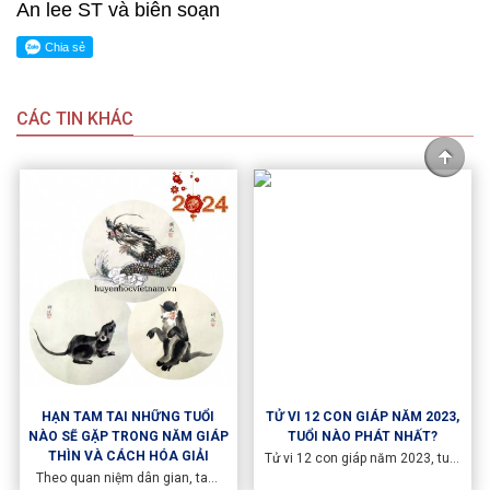
An lee ST và biên soạn
CÁC TIN KHÁC
HẠN TAM TAI NHỮNG TUỔI
TỬ VI 12 CON GIÁP NĂM 2023,
NÀO SẼ GẶP TRONG NĂM GIÁP
TUỔI NÀO PHÁT NHẤT?
THÌN VÀ CÁCH HÓA GIẢI
Tử vi 12 con giáp năm 2023, tuổi
nào phát nhất? Năm 2023, năm
Theo quan niệm dân gian, tam