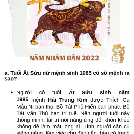
a. Tuổi Ất Sửu nữ mệnh sinh 1985 có số mệnh ra
sao?
Người có tuổ
i Ất Sửu sinh năm
1985
mệnh
Hải Trung Kim
được Thích Ca
Mẫu Ni ban thọ, Bồ Tát Phổ Hiến ban phúc, Bồ
Tát Văn Thù ban trí tuệ. Nên người tuổi này
thông minh, tài trí nói năng ứng đối khôn khéo
không để làm mất lòng ai. Tính người cần cù
siêng năng, làm việc chu đáo cẩn thận có trách