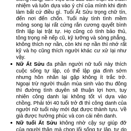
nhiệm và luôn dựa vào ý chí của mình khi định
làm bất cứ điều gì. Tuổi Ất Sửu trọng chữ tín,
đến nơi đến chốn. Tuổi này tính tình mềm
mỏng song lại rất cứng rắn cương quyết bình
tĩnh lập lại trật tự. Họ cũng có tính bảo thủ,
tông trọng nề nếp cũ, kỹ lưỡng và sòng phẳng,
không thích nợ nần, còn khi nợ nần thì nhớ rất
kỹ và họ cũng thích người khác cư xử lại như
vậy.
Nữ Ất Sửu
đa phần người nữ tuổi này thích
cuộc sống tự lập, có thể lập gia đình sớm
nhưng hôn nhân lại gặp không ít trắc trở.
Ngoại trừ người thuận mùa sinh vào thu đông
thì đường tình duyên sẽ thuận lợi hơn, tuy
nhiên công danh lại không tốt vì dựa vào
chồng. Phải tới 40 tuổi trở đi thì công danh của
người nữ tuổi này mới đạt được thành tựu. Về
già được hưởng phúc và con cái nên danh.
Nữ tuổi Ất Sửu
không nhờ cậy sự giúp đỡ
của người thân mà chọn lối sống tự lập, tự do