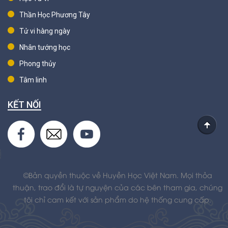
Thần Học Phương Tây
Tử vi hàng ngày
Nhân tướng học
Phong thủy
Tâm linh
KẾT NỐI
©Bản quyền thuộc về Huyền Học Việt Nam. Mọi thỏa
thuận, trao đổi là tự nguyện của các bên tham gia, chúng
tôi chỉ cam kết với sản phẩm do hệ thống cung cấp.