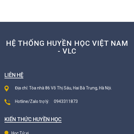
kết hung, để đi làm ăn, giống như
cây đuốc soi sáng người đi trong
đêm tối.
HỆ THỐNG HUYỀN HỌC VIỆT NAM
- VLC
LIÊN HỆ
Địa chỉ: Tòa nhà 86 Võ Thị Sáu, Hai Bà Trưng, Hà Nội.
Hotline/Zalo trợ lý:
0943311873
KIẾN THỨC HUYỀN HỌC
Học Tử vi