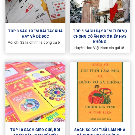
TOP 3 SÁCH XEM BÀI TÂY KHÁ
TOP 5 SÁCH DẠY XEM TUỔI VỢ
HAY VÀ DỄ ĐỌC
CHỒNG CÓ ĂN ĐỜI Ở KIẾP HAY
KHÔNG
Với chỉ 32 lá chính là công cụ bói
bài tây nhưng cũng đưa ra những
Huyền Học Việt Nam xin gửi tới
dữ kiện chiêm đoán khá chính
top 5 cuốn sách chiêm bói dân
xác, Huyền Học Việt Nam xin gửi
gian có thể xem nhanh về số
tới quý vị top 5 sách chiêm đoán
mệnh khi 2 người lấy nhau. Lưu ý
về bài tây
các sách chỉ có giá trị tham
khảo, nếu gặp khó khăn hay cần
tư vấn trực tuyến, vui lòng đặt
lịch với các chuyên gia.
TOP 10 SÁCH GIEO QUẺ, BÓI
SÁCH SỐ COI TUỔI LÀM NHÀ