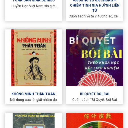
TOÁN DÂN GIAN DỄ HIỂU
VÀ DỰNG VỢ GẢ CHỒNG –
CHIÊM TINH GIA HUỲNH LIÊN
Huyền Học Việt Nam xin giới
thiệu Top 10 Sách dạy chiêm
TỬ
đoán dân gian phổ biến, dễ hiểu
Cuốn sách về tử vi tướng số, xem
và dễ áp dụng tới quý vị.
tuổi làm nhà, tuổi dựng vợ gả
chồng, tất cả mọi lứa tuổi của
chiêm tinh gia nổi tiếng Huỳnh
Liên
KHỔNG MINH THẦN TOÁN
BÍ QUYẾT BÓI BÀI
Nội dung các lời giải nhằm dự
Cuốn sách “Bí Quyết Bói Bài
đoán khả năng tốt xấu của sự
Theo Khoa Học Rất Linh Nghiệm”
vật, sự việc với phương châm:
của soạn giả Lê Đăng hướng dẫn
"Hướng tới điều tốt, tránh điều
chúng ta một cách chi tiết cách
xấu", "Khuyến thiện, trừ ác", nỗ
xem bói bài tây một cách hữu
lực vươn tới: Chân, Thiện, Mỹ.
hiệu, với cuốn sách Bí quyết bói
bài này các bạn đọc có thể giải