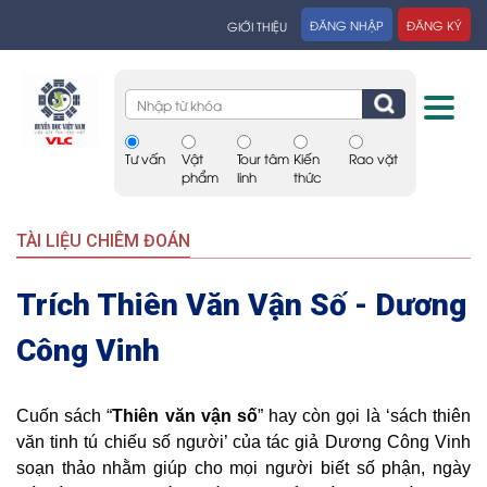
ĐĂNG NHẬP
ĐĂNG KÝ
GIỚI THIỆU
Tư vấn
Vật
Tour tâm
Kiến
Rao vặt
phẩm
linh
thức
TÀI LIỆU CHIÊM ĐOÁN
Trích Thiên Văn Vận Số - Dương
Công Vinh
Cuốn sách “
Thiên văn vận số
” hay còn gọi là ‘sách thiên
văn tinh tú chiếu số người’ của tác giả Dương Công Vinh
soạn thảo nhằm giúp cho mọi người biết số phận, ngày