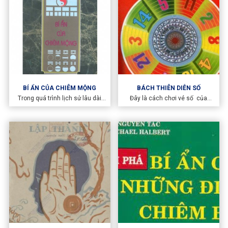
đáp một cách có khoa học và
chính xác vận mệnh, rủi ro của
mình, cũng như của người xung
quanh.
BÍ ẨN CỦA CHIÊM MỘNG
BÁCH THIÊN DIỄN SỐ
Trong quá trình lịch sử lâu dài
Đây là cách chơi vé số của
của Trung Quốc, chiêm mộng
người xưa, đút kết lại kinh
cũng là hiện tượng văn hóa phát
nghiệm.
sinh sớm nhất, mà những sử liệu
ghi chép về chiêm mộng tring cả
chiều dài dằng dặc của lịch sử
cũng vô cùng phong phú.