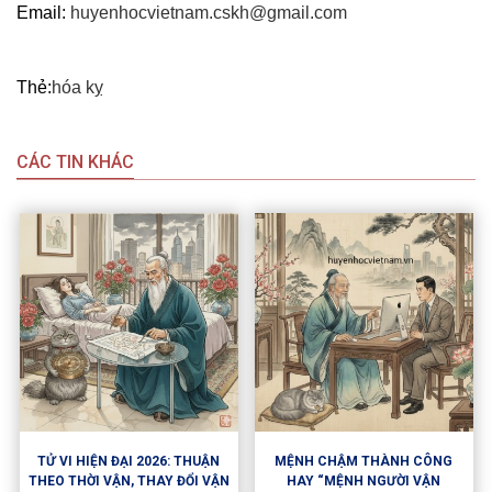
Email:
huyenhocvietnam.cskh@gmail.com
Thẻ:
hóa kỵ
CÁC TIN KHÁC
TỬ VI HIỆN ĐẠI 2026: THUẬN
MỆNH CHẬM THÀNH CÔNG
THEO THỜI VẬN, THAY ĐỔI VẬN
HAY “MỆNH NGƯỜI VẬN