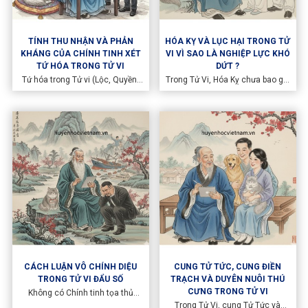
TÍNH THU NHẬN VÀ PHẢN
HÓA KỴ VÀ LỤC HẠI TRONG TỬ
KHÁNG CỦA CHÍNH TINH XÉT
VI VÌ SAO LÀ NGHIỆP LỰC KHÓ
TỨ HÓA TRONG TỬ VI
DỨT ?
Tứ hóa trong Tử vi (Lộc, Quyền,
Trong Tử Vi, Hóa Kỵ chưa bao giờ
Khoa, Kỵ) chính là "linh hồn" tạo
là hung tinh theo nghĩa bộc phát,
nên sự biến hóa vô cùng của lá
phá hoại tức thời. Trái lại, Hóa Kỵ
số. Cổ nhân thường dạy: "Tinh vi
là biểu hiện của ám kết chi khí –
thể, hóa vi dụng" – tức sao là cái
khí bị dồn nén, bị khóa chặt,
xác, còn Hóa khí mới là cái hồn
không thông, không tan, không
dẫn động cát hung. Tuy nhiên,
đoạn
một sai lầm phổ biến trong giới
nghiên cứu là mặc định Lộc luôn
tốt, Kỵ luôn xấu.
CÁCH LUẬN VÔ CHÍNH DIỆU
CUNG TỬ TỨC, CUNG ĐIỀN
TRONG TỬ VI ĐẨU SỐ
TRẠCH VÀ DUYÊN NUÔI THÚ
CƯNG TRONG TỬ VI
Không có Chính tinh tọa thủ
được gọi chung là Vô Chính Diệu.
Trong Tử Vi, cung Tử Tức và