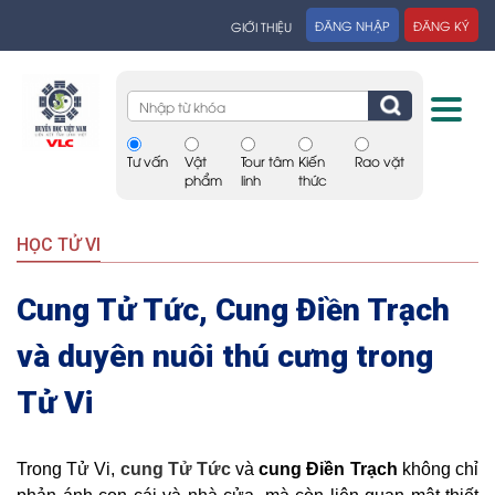
ĐĂNG NHẬP
ĐĂNG KÝ
GIỚI THIỆU
Tư vấn
Vật
Tour tâm
Kiến
Rao vặt
phẩm
linh
thức
HỌC TỬ VI
Cung Tử Tức, Cung Điền Trạch
và duyên nuôi thú cưng trong
Tử Vi
Trong Tử Vi,
cung Tử Tức
và
cung Điền Trạch
không chỉ