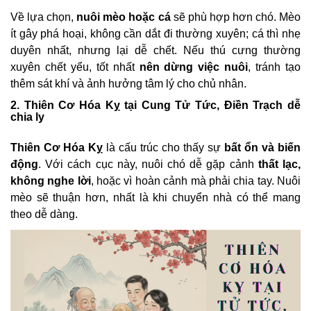
Về lựa chọn,
nuôi mèo hoặc cá
sẽ phù hợp hơn chó. Mèo
ít gây phá hoại, không cần dắt đi thường xuyên; cá thì nhẹ
duyên nhất, nhưng lại dễ chết. Nếu thú cưng thường
xuyên chết yểu, tốt nhất
nên dừng việc nuôi
, tránh tạo
thêm sát khí và ảnh hưởng tâm lý cho chủ nhân.
2. Thiên Cơ Hóa Kỵ tại Cung Tử Tức, Điền Trạch dễ
chia ly
Thiên Cơ Hóa Kỵ
là cấu trúc cho thấy sự
bất ổn và biến
động
. Với cách cục này, nuôi chó dễ gặp cảnh
thất lạc,
không nghe lời
, hoặc vì hoàn cảnh mà phải chia tay. Nuôi
mèo sẽ thuận hơn, nhất là khi chuyển nhà có thể mang
theo dễ dàng.