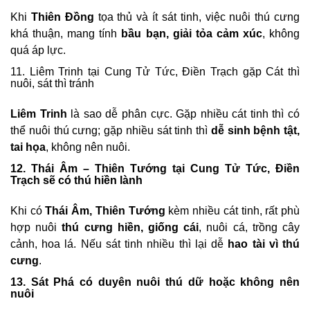
Khi
Thiên Đồng
tọa thủ và ít sát tinh, việc nuôi thú cưng
khá thuận, mang tính
bầu bạn, giải tỏa cảm xúc
, không
quá áp lực.
11. Liêm Trinh tại Cung Tử Tức, Điền Trạch gặp Cát thì
nuôi, sát thì tránh
Liêm Trinh
là sao dễ phân cực. Gặp nhiều cát tinh thì có
thể nuôi thú cưng; gặp nhiều sát tinh thì
dễ sinh bệnh tật,
tai họa
, không nên nuôi.
12. Thái Âm – Thiên Tướng tại Cung Tử Tức, Điền
Trạch sẽ có thú hiền lành
Khi có
Thái Âm, Thiên Tướng
kèm nhiều cát tinh, rất phù
hợp nuôi
thú cưng hiền, giống cái
, nuôi cá, trồng cây
cảnh, hoa lá. Nếu sát tinh nhiều thì lại dễ
hao tài vì thú
cưng
.
13. Sát Phá có duyên nuôi thú dữ hoặc không nên
nuôi