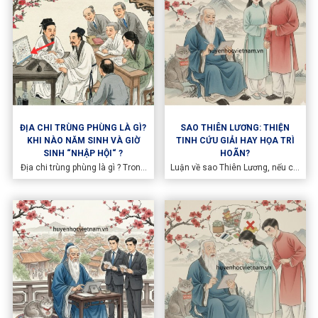
điều hòa.
ĐỊA CHI TRÙNG PHÙNG LÀ GÌ?
SAO THIÊN LƯƠNG: THIỆN
KHI NÀO NĂM SINH VÀ GIỜ
TINH CỨU GIẢI HAY HỌA TRÌ
SINH “NHẬP HỘI“ ?
HOÃN?
Địa chi trùng phùng là gì ? Trong
Luận về sao Thiên Lương, nếu chỉ
Tử Vi Đẩu Số, năm sinh và giờ
dừng lại ở việc xem nó như một
sinh không đứng ngang hàng
thiện tinh hay một sao cứu giải
nhưng lại có mối quan hệ cộng
thông thường, thì chúng ta mới
hưởng cực kỳ sâu sắc. Năm sinh
chỉ chạm vào lớp vỏ bề ngoài. Để
đại diện cho khí vận căn bản
thực sự thấu hiểu Thiên Lương,
(gốc
cần phải đặt ngôi sao này vào
trục âm dương sinh tồn của Tử
Vi Đẩu Số — nơi mỗi tinh diệu
không chỉ là một phẩm chất đạo
đức, mà là một cơ chế vận hành
khí số của con người giữa thế
gian.