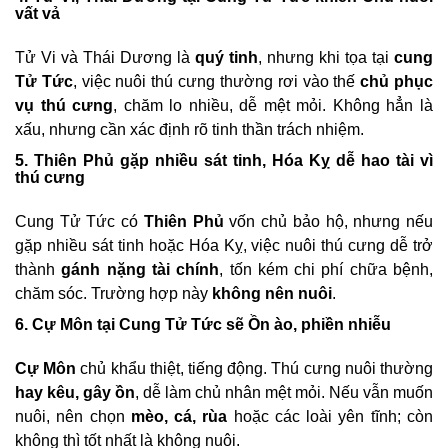
vất vả
Tử Vi và Thái Dương là
quý tinh
, nhưng khi tọa tại
cung
Tử Tức
, việc nuôi thú cưng thường rơi vào thế
chủ phục
vụ thú cưng
, chăm lo nhiều, dễ mệt mỏi. Không hẳn là
xấu, nhưng cần xác định rõ tinh thần trách nhiệm.
5. Thiên Phủ gặp nhiều sát tinh, Hóa Kỵ dễ hao tài vì
thú cưng
Cung Tử Tức có
Thiên Phủ
vốn chủ bảo hộ, nhưng nếu
gặp nhiều sát tinh hoặc Hóa Kỵ, việc nuôi thú cưng dễ trở
thành
gánh nặng tài chính
, tốn kém chi phí chữa bệnh,
chăm sóc. Trường hợp này
không nên nuôi
.
6. Cự Môn tại Cung Tử Tức sẽ Ồn ào, phiền nhiễu
Cự Môn
chủ khẩu thiệt, tiếng động. Thú cưng nuôi thường
hay kêu, gây ồn
, dễ làm chủ nhân mệt mỏi. Nếu vẫn muốn
nuôi, nên chọn
mèo, cá, rùa
hoặc các loài yên tĩnh; còn
không thì tốt nhất là không nuôi.