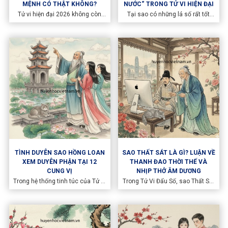
MỆNH CÓ THẬT KHÔNG?
NƯỚC“ TRONG TỬ VI HIỆN ĐẠI
Tử vi hiện đại 2026 không còn
Tại sao có những lá số rất tốt
nhìn vận mệnh như một khuôn
nhưng lại thành công muộn?
mẫu cố định, mà xem đó là một
Khám phá góc nhìn Tử vi hiện đại
quá trình vận động liên tục giữa
về sự giao thoa giữa Mệnh - Vận -
con người và thời cuộc. Vậy thay
Thế và lời khuyên cho người "hậu
đổi vận mệnh có thật không? Và
phát" khi xem tử vi 2026.
nếu có, giới hạn của sự thay đổi
nằm ở đâu?
TÌNH DUYÊN SAO HỒNG LOAN
SAO THẤT SÁT LÀ GÌ? LUẬN VỀ
XEM DUYÊN PHẬN TẠI 12
THANH ĐAO THỜI THẾ VÀ
CUNG VỊ
NHỊP THỞ ÂM DƯƠNG
Trong hệ thống tinh túc của Tử Vi
Trong Tử Vi Đẩu Số, sao Thất Sát
Đẩu Số, sao Hồng Loan luôn
thuộc hành Kim, mang khí cương
được ví như một đóa hoa rực rỡ,
mãnh và cô độc. Khác với cách
chủ về sự may mắn, nhan sắc và
hiểu thông thường về một hung
những nhân duyên tốt đẹp.
tinh, Thất Sát chính là điểm bộc
phát của dương khí chưa được