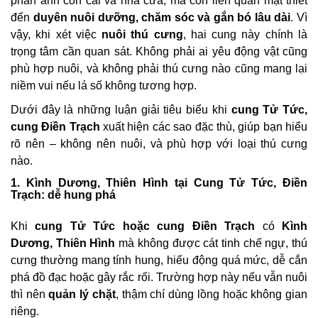
phản ánh con cái và nhà cửa, mà còn liên quan mật thiết
đến
duyên nuôi dưỡng, chăm sóc và gắn bó lâu dài
. Vì
vậy, khi xét việc
nuôi thú cưng
, hai cung này chính là
trọng tâm cần quan sát. Không phải ai yêu động vật cũng
phù hợp nuôi, và không phải thú cưng nào cũng mang lại
niềm vui nếu lá số không tương hợp.
Dưới đây là những luận giải tiêu biểu khi
cung Tử Tức,
cung Điền Trạch
xuất hiện các sao đặc thù, giúp bạn hiểu
rõ nên – không nên nuôi, và phù hợp với loại thú cưng
nào.
1. Kình Dương, Thiên Hình tại Cung Tử Tức, Điền
Trạch: dễ hung phá
Khi
cung Tử Tức hoặc cung Điền Trạch
có
Kình
Dương, Thiên Hình
mà không được cát tinh chế ngự, thú
cưng thường mang tính hung, hiếu động quá mức, dễ cắn
phá đồ đạc hoặc gây rắc rối. Trường hợp này nếu vẫn nuôi
thì nên
quản lý chặt
, thậm chí dùng lồng hoặc không gian
riêng.