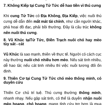
7. Không Kiếp tại Cung Tử Tức dễ hao tiền vì thú cưng
Khi
cung Tử Tức
có
Địa Không, Địa Kiếp
, việc nuôi thú
cưng dễ dẫn đến
mất mát tài chính
, như cắn người khác,
phá hoại đồ đạc, phải bồi thường. Đây là cấu trúc
không
nên nuôi thú cưng
.
8. Vũ Khúc tạiTử Tức, Điền Trạch nuôi chó hay mèo
tùy sát - cát
Vũ Khúc
là sao mạnh, thiên về thực tế. Người có cách cục
này thường
nuôi chó nhiều hơn mèo
. Nếu sát tinh nhiều,
dễ hao tài; nếu cát tinh nhiều thì việc nuôi tương đối ổn
định.
9. Thiên Cơ tại Cung Tử Tức chó mèo thông minh, có
duyên cứu
Thiên Cơ chủ trí tuệ. Thú cưng thường
thông minh
,
nhanh nhạy. Nếu gặp sát tinh, có thể là duyên
nhận nuôi
mèo hoang, chó hoang
, mang tính cứu trợ hơn là mua