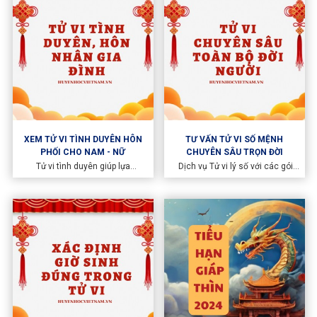
XEM TỬ VI TÌNH DUYÊN HÔN
TƯ VẤN TỬ VI SỐ MỆNH
PHỐI CHO NAM - NỮ
CHUYÊN SÂU TRỌN ĐỜI
Tử vi tình duyên giúp lựa
Dịch vụ Tử vi lý số với các gói
chọn người thích hợp để tìm hiểu
xem luận giải chi tiết toàn bộ số
và kết hôn. Xét mối quan hệ vợ
mệnh của một đời người.
chồng qua các thời điểm