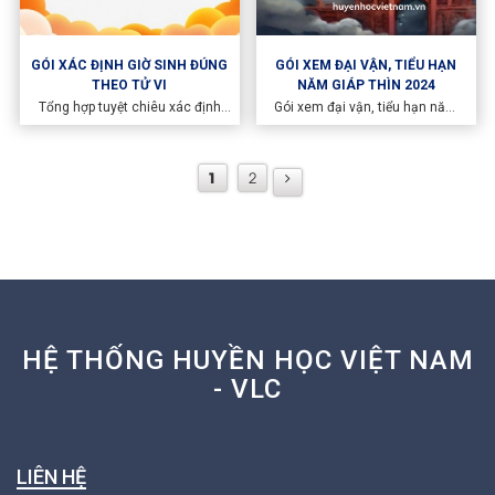
GÓI XÁC ĐỊNH GIỜ SINH ĐÚNG
GÓI XEM ĐẠI VẬN, TIỂU HẠN
THEO TỬ VI
NĂM GIÁP THÌN 2024
Tổng hợp tuyệt chiêu xác định
Gói xem đại vận, tiểu hạn năm
giờ sinh chuẩn theo tử vi khoa
Giáp Thìn 2024 là gói đăng ký
học.
xem tử vi đi vào đại vận hiện tại,
đánh giá các sự kiện trong năm
1
2
theo từng tháng và trả lời các
câu hỏi trong năm đăng ký xem.
Đây là dịch vụ phù hợp cho
khách hàng đã xem hoặc hiểu
biết về tử vi bản mệnh.
HỆ THỐNG HUYỀN HỌC VIỆT NAM
- VLC
LIÊN HỆ