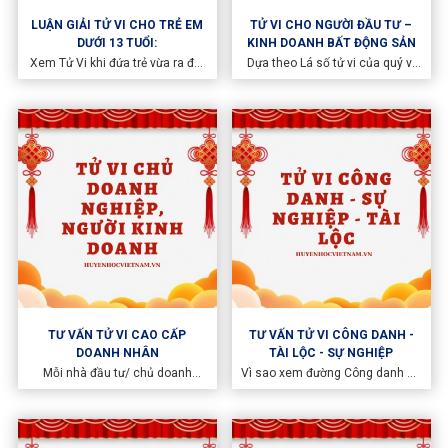
LUẬN GIẢI TỬ VI CHO TRẺ EM
TỬ VI CHO NGƯỜI ĐẦU TƯ –
DƯỚI 13 TUỔI:
KINH DOANH BẤT ĐỘNG SẢN
Xem Tử Vi khi đứa trẻ vừa ra đời
Dựa theo Lá số tử vi của quý vị
sẽ giúp cha mẹ có được tấm bản
sẽ xem xét mệnh bàn và trả lời
đồ về số mệnh một đứa trẻ gồm
các câu hỏi về ngành nghề đầu
tất cả các mặt trong tương lai
tư Bất động sản cũng như vạch
giúp cha mẹ biết cách định
ra bước đi cho mỗi khách hàng
hướng, uốn nắn trẻ.
đăng ký.
TƯ VẤN TỬ VI CAO CẤP
TƯ VẤN TỬ VI CÔNG DANH -
DOANH NHÂN
TÀI LỘC - SỰ NGHIỆP
Mỗi nhà đầu tư/ chủ doanh
Vì sao xem đường Công danh sự
nghiệp chính là xem xét về vận
nghiệp trong lá số tử vi lại vô
trình của mình cũng như nắm
cùng quan trọng ?
được tiến trình sắp tới trước khi
quyết định cải tổ hay đầu tư.