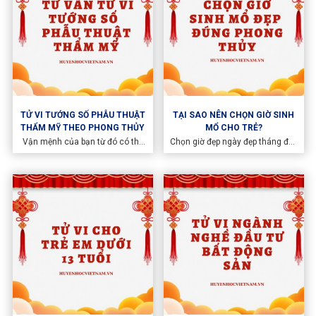
cộng đồng hết sức tán dương.
TỬ VI TƯỚNG SỐ PHẪU THUẬT
TẠI SAO NÊN CHỌN GIỜ SINH
THẨM MỸ THEO PHONG THỦY
MỔ CHO TRẺ?
Vận mệnh của bạn từ đó có thể
Chọn giờ đẹp ngày đẹp tháng đẹp
thay đổi theo hướng tốt hơn cùng
để sinh một đứa trẻ còn là thể
lời tư vấn cùng chuyên gia Tướng
hiện sự chủ động. Hạn chế
học – Tử vi lý số phẫu thuật
những rủi ro trong lúc sinh
thẩm mỹ đúng Phong Thủy
thường, tăng độ an toàn, bởi các
cụ có câu “người chửa cửa mả”.
Mẹ tròn con vuông cũng là để
đón những sự khởi đầu thuận lợi
và tốt đẹp, để hướng tới tương lai
tươi sáng.