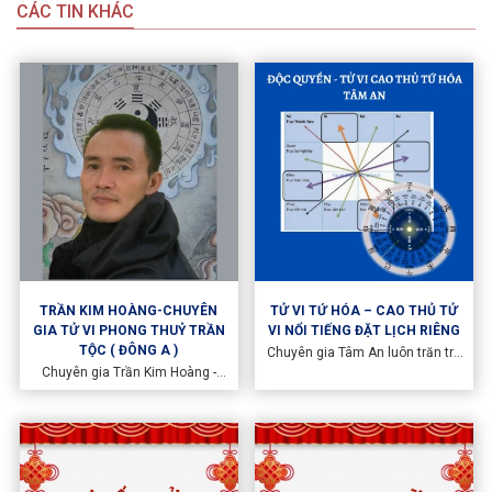
CÁC TIN KHÁC
TRẦN KIM HOÀNG-CHUYÊN
TỬ VI TỨ HÓA – CAO THỦ TỬ
GIA TỬ VI PHONG THUỶ TRẦN
VI NỔI TIẾNG ĐẶT LỊCH RIÊNG
TỘC ( ĐÔNG A )
Chuyên gia Tâm An luôn trăn trở
về những huyền cơ, bí ẩn ấy và
Chuyên gia Trần Kim Hoàng -
đã tìm đến một hướng nghiên
người giữ lửa cho kỳ môn lý số
cứu hoàn toàn khác biệt thuộc
Đông A đồng thời cũng là người
về Tứ Hóa và kết hợp Kinh Dịch,
âm thầm truyền dạy, đứng sau
Tử Bình.
kho kiến thức tử vi đồ sộ và tham
gia trực tiếp giảng dạy đồ đệ nổi
tiếng với những nghiên cứu được