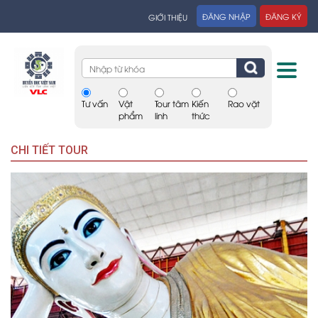
ĐĂNG NHẬP
ĐĂNG KÝ
GIỚI THIỆU
Tư vấn
Vật
Tour tâm
Kiến
Rao vặt
phẩm
linh
thức
CHI TIẾT TOUR