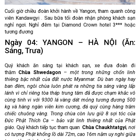
Cuối giờ chiều đoàn khởi hành về Yangon, tham quanh công
viên Kandawgyi . Sau bữa tối đoàn nhận phòng khách sạn
nghỉ ngơi. Nghỉ đêm tại Diamond Crown hotel 3*** hoặc
tương đương
Ngày 04: YANGON – HÀ NỘI (Ăn:
Sáng, Trưa)
Quý khách ăn sáng tại khách sạn, xe đưa đoàn đi
thăm
Chùa Shwedagon
–
một trong những chốn linh
thiêng bậc nhất của đất nước Myanmar. Dù ban ngày hay
ban đêm, ngôi chùa luôn phát ra những tia sáng vàng lấp
lánh vì chỉ riêng tòa tháp trung tâm đã được chạm khắc vô
cùng tinh vi với 9300 lá vàng dát mỏng tương đương 500
kg và hàng ngàn viên kim cương, đá quý cùng hàng trăm
chiếc chuông vàng. Trong chùa còn lưu giữ 8 sợi tóc của
Đức Phật Thích Ca – bảo vật linh thiêng nhất của Phật
giáo.
Quý khách tiếp tục tham quan
Chùa Chaukhtatgyi
, nơi
có tượng Phật khổng lồ dài 72m, cao 16m nằm uy nghi giữa