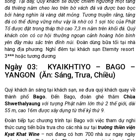
sống
.
Tại đây, Quý khách sẽ được chiêm ngưỡng một tảng
đá thiêng nằm cheo leo trên bờ vách đá và được bao bọc
bởi hàng nghìn lá vàng dát mỏng
.
Tương truyền rằng, tảng
đá có thể đứng vững như vậy là nhờ có 1 sợi tóc của Phật
Tổ được đặt trong tháp thờ cao 7,3 m nằm trên khối đá. Quý
khách còn có cơ hội thưởng ngoạn cảnh hoàng hôn bình
yên đầy màu sắc trên đỉnh núi.
Đoàn dùng bữa tối tại nhà
hàng địa phương. Nghỉ đêm tại khách sạn Eternity resort
3*** hoặc tương đương
Ngày 03: KYAIKHTIYO – BAGO –
YANGON (Ăn: Sáng, Trưa, Chiều)
Quý khách ăn sáng tại khách sạn, xe đưa quý khách quay về
thành phố
Bago.
Đến Bago, đoàn ghé thăm
Chùa
Shwethalyaung
với tượng Phật nằm lớn thứ 2 thế giới, dài
55 m, cao 16m được xây dựng từ thế kỷ thứ 9
.
Đoàn tiếp tục chương trình tại Bago với việc tham dự nghi
thức cung tiến bữa trưa cho các nhà sư tại
trường thiền viện
Kyat Khat Wine
– nơi đang có hơn 700 nhà sư ngay ngày