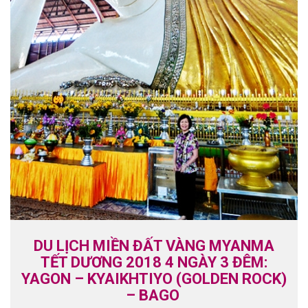
DU LỊCH MIỀN ĐẤT VÀNG MYANMA
TẾT DƯƠNG 2018 4 NGÀY 3 ĐÊM:
YAGON – KYAIKHTIYO (GOLDEN ROCK)
– BAGO