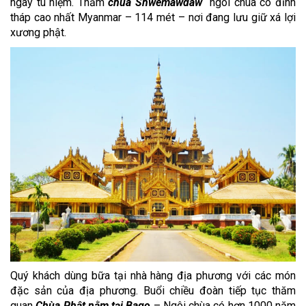
ngày tu niệm. Thăm
chùa Shwemawdaw
ngôi chùa có đỉnh
tháp cao nhất Myanmar – 114 mét – nơi đang lưu giữ xá lợi
xương phật.
Quý khách dùng bữa tại nhà hàng địa phương với các món
đặc sản của địa phương. Buổi chiều đoàn tiếp tục thăm
quan
Chùa Phật nằm tại Bago
– Ngôi chùa có hơn 1000 năm