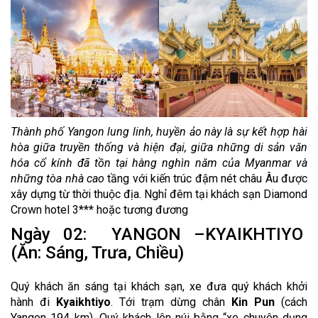
Thành phố Yangon lung linh, huyền ảo này là sự kết hợp hài
hòa giữa truyền thống và hiện đại, giữa những di sản văn
hóa cổ kính đã tồn tại hàng nghìn năm của Myanmar và
những tòa nhà cao
tầng với kiến trúc đậm nét châu Âu được
xây dựng từ thời thuộc địa. Nghỉ đêm tại khách sạn Diamond
Crown hotel 3*** hoặc tương đương
Ngày 02: YANGON –KYAIKHTIYO
(Ăn: Sáng, Trưa, Chiều)
Quý khách ăn sáng tại khách sạn, xe đưa quý khách khởi
hành đi
Kyaikhtiyo
. Tới trạm dừng chân
Kin Pun
(cách
Yangon 194 km), Quý khách lên núi bằng “xe chuyên dụng