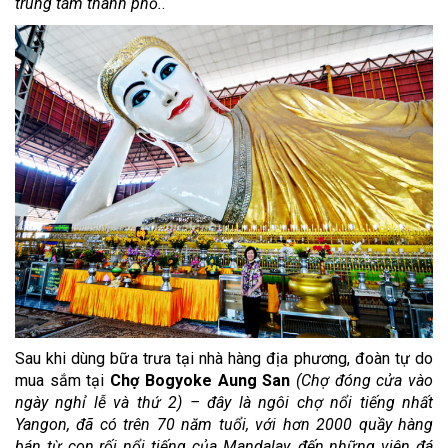
trung tâm thành phố.
.
Sau khi dùng bữa trưa tại nhà hàng địa phương, đoàn tự do
mua sắm tại
Chợ Bogyoke Aung San
(Chợ đóng cửa vào
ngày nghỉ lễ và thứ 2) – đây là ngôi chợ nổi tiếng nhất
Yangon, đã có trên 70 năm tuổi, với hơn 2000 quầy hàng
bán từ con rối nổi tiếng của Mandalay, đến những viên đá