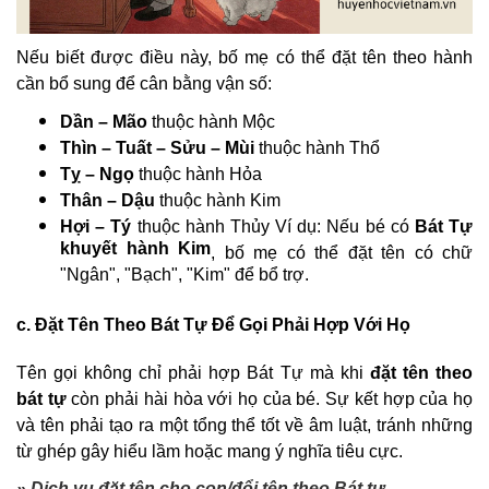
Nếu biết được điều này, bố mẹ có thể đặt tên theo hành
cần bổ sung để cân bằng vận số:
Dần – Mão
thuộc hành Mộc
Thìn – Tuất – Sửu – Mùi
thuộc hành Thổ
Tỵ – Ngọ
thuộc hành Hỏa
Thân – Dậu
thuộc hành Kim
Hợi – Tý
thuộc hành Thủy Ví dụ: Nếu bé có
Bát Tự
khuyết hành Kim
, bố mẹ có thể đặt tên có chữ
"Ngân", "Bạch", "Kim" để bổ trợ.
c. Đặt Tên Theo Bát Tự Để Gọi Phải Hợp Với Họ
Tên gọi không chỉ phải hợp Bát Tự mà khi
đặt tên theo
bát tự
còn phải hài hòa với họ của bé. Sự kết hợp của họ
và tên phải tạo ra một tổng thể tốt về âm luật, tránh những
từ ghép gây hiểu lầm hoặc mang ý nghĩa tiêu cực.
» Dịch vụ đặt tên cho con/đổi tên theo Bát tự