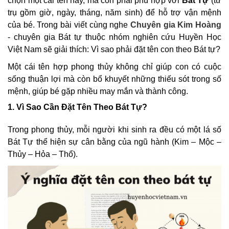
chọn một cái tên hay, mà còn phải phù hợp với
Bát Tự
(tứ
trụ gồm giờ, ngày, tháng, năm sinh) để hỗ trợ vận mệnh
của bé. Trong bài viết cùng nghe
Chuyên gia Kim Hoàng
- chuyên gia Bát tự thuộc nhóm nghiên cứu Huyền Học
Việt Nam sẽ giải thích: Vì sao phải đặt tên con theo Bát tự?
Một cái tên hợp phong thủy không chỉ giúp con có cuộc
sống thuận lợi mà còn bổ khuyết những thiếu sót trong số
mệnh, giúp bé gặp nhiều may mắn và thành công.
1. Vì Sao Cần Đặt Tên Theo Bát Tự?
Trong phong thủy, mỗi người khi sinh ra đều có một lá số
Bát Tự thể hiện sự cân bằng của ngũ hành (Kim – Mộc –
Thủy – Hỏa – Thổ).