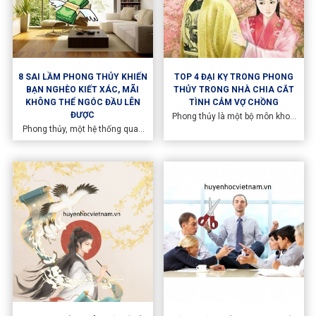
8 SAI LẦM PHONG THỦY KHIẾN
TOP 4 ĐẠI KỴ TRONG PHONG
BẠN NGHÈO KIẾT XÁC, MÃI
THỦY TRONG NHÀ CHIA CẮT
KHÔNG THỂ NGÓC ĐẦU LÊN
TÌNH CẢM VỢ CHỒNG
ĐƯỢC
Phong thủy là một bộ môn khoa
học Phương Đông, và nhiều
Phong thủy, một hệ thống quan
người tin rằng nó có thể ảnh
niệm có nguồn gốc từ Trung
hưởng đến tình cảm và hạnh
Quốc, dựa trên nguyên lý tạo ra
phúc gia đình. Dưới đây là một số
không gian sống hài hòa và cân
đại kỵ phong thủy trong nhà có
bằng. Tuy nhiên, có những sai
thể gây chia cắt tình cảm vợ
lầm phổ biến trong việc áp dụng
chồng mà Huyền Học Việt Nam
phong thủy có thể khiến bạn gặp
đã tổng hợp.
khó khăn trong cuộc sống và tài
chính. Hãy cùng Huyền Học Việt
Nam tìm hiểu về 8 sai lầm phong
thủy mà bạn nên tránh để có một
cuộc sống thịnh vượng và thành
công.