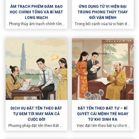
ÂM TRẠCH PHIẾM ĐÀM: ĐẠO
ỨNG DỤNG TỬ VI HIỆN ĐẠI
HỌC CHÍNH TÔNG VÀ BÍ MẬT
TRONG PHONG THỦY THAY
LONG MẠCH
ĐỔI VẬN MỆNH
Phong thủy âm trạch chính tông
Trong bối cảnh của tử vi hiện đại,
vốn không phải là hệ thống tri
việc ứng dụng tử vi vào lĩnh vực
thức có thể nắm bắt trọn vẹn
phong thủy đã mở ra một kỷ
bằng việc đọc chép hay ghi nhớ
nguyên mới của sự tinh tế và
máy móc. Trong cổ học, âm
hiệu quả. Thay vì chỉ dừng lại ở
trạch được coi là đạo quan sát
các nguyên tắc phong thủy phổ
sinh khí của trời đất qua mồ mả
quát, khô khan, xu hướng tử vi
tổ tiên, từ đó thấu hiểu mối tương
phong thủy ngày nay chú trọng
thông huyền vi giữa hình thế tự
vào việc cá nhân hóa giải pháp
nhiên và phúc phận nhân gian.
DỊCH VỤ ĐẶT TÊN THEO BÁT
ĐẶT TÊN THEO BÁT TỰ – BÍ
TỰ ĐEM TỚI MAY MẮN CẢ
QUYẾT CẢI MỆNH TRẺ NGAY
CUỘC ĐỜI
TỪ KHI SINH RA
Phương pháp đặt tên theo Bát Tự
Việc đặt tên theo bát tự cho trẻ
dựa trên giờ, ngày, tháng, năm
không đơn thuần chỉ là chọn một
sinh giúp cân bằng ngũ hành, bổ
cái tên hay, mà còn phải phù hợp