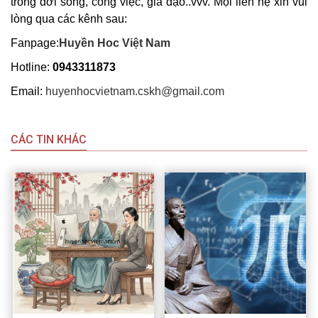
trong đời sống, công việc, gia đạo..vvv. Mọi liên hệ xin vui
lòng qua các kênh sau:
Fanpage:
Huyền Hoc
Việt Nam
Hotline:
0943311873
Email:
huyenhocvietnam.cskh@gmail.com
CÁC TIN KHÁC