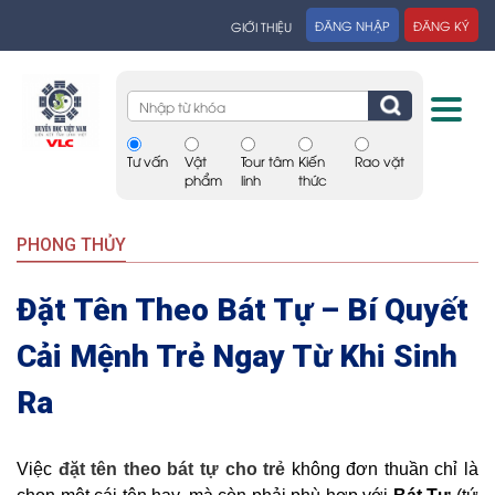
ĐĂNG NHẬP
ĐĂNG KÝ
GIỚI THIỆU
Tư vấn
Vật
Tour tâm
Kiến
Rao vặt
phẩm
linh
thức
PHONG THỦY
Đặt Tên Theo Bát Tự – Bí Quyết
Cải Mệnh Trẻ Ngay Từ Khi Sinh
Ra
Việc
đặt tên theo bát tự cho trẻ
không đơn thuần chỉ là