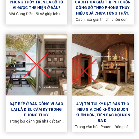
PHONG THỦY TRÊN LÁ SỐ TỬ
CÁCH HÓA GIẢI THỊ PHI CHỐN
VI ĐƯỢC THỂ HIỆN Ở ĐÂU?
CÔNG SỞ THEO PHONG THỦY
HIỆU QUẢ CHƯA TỪNG THẤY.
Một Cung Điền tốt sẽ giúp ích rất
nhiều cho hậu vận. Khoa Tử Vi
Cách hóa giải thị phi chốn công
Đẩu Số phải có Phong Thủy riêng
sở theo phong thủy là vấn đề
biệt của nó mà ta rất khó lòng
được rất nhiều dân văn phòng
khám phá ra được. Vì không có lẽ
quan tâm. Chốn công sở vẫn
nào hai người có cùng một tuổi
luôn là nơi đầy rẫy những thị phi,
mà lại có cùng một phương
tranh chấp, bon chen nhất.
hướng tốt khi tháng ngày giờ
sinh của hai người đó hoàn toàn
khác nhau. Trong bài viết này
Huyền Học Việt Nam sẽ luận bàn
về vấn đề Phong thủy trên lá số
tử vi
ĐẶT BẾP Ở BAN CÔNG VÌ SAO
4 VỊ TRÍ TỐI KỴ ĐẶT BÀN THỜ
LẠI LÀ ĐIỀU CẤM KỴ TRONG
NẾU GIA CHỦ KHÔNG MUỐN
PHONG THỦY
KHỐN ĐỐN, TIỀN BẠC ĐỘI NÓN
RA ĐI
Trong bối cảnh giá nhà đất tăng
cao như hiện nay, diện tích nhà ở
Trong văn hóa Phương Đông bàn
ít đi nên một số người đã xây bếp
thờ là nơi vô cùng linh thiêng. Đối
trên ban công để tiết kiệm diện
với người Việt chúng ta cũng vậy.