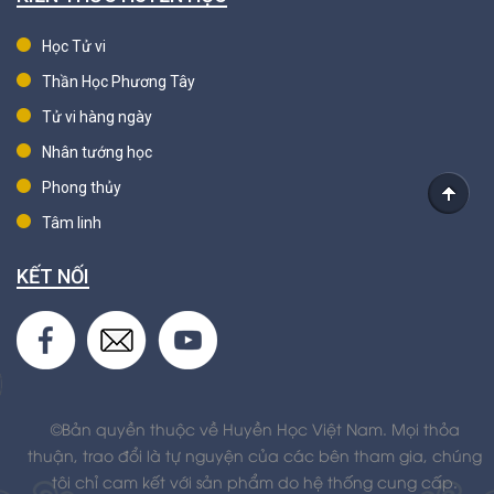
Học Tử vi
Thần Học Phương Tây
Tử vi hàng ngày
Nhân tướng học
Phong thủy
Tâm linh
KẾT NỐI
©Bản quyền thuộc về Huyền Học Việt Nam. Mọi thỏa
thuận, trao đổi là tự nguyện của các bên tham gia, chúng
tôi chỉ cam kết với sản phẩm do hệ thống cung cấp.