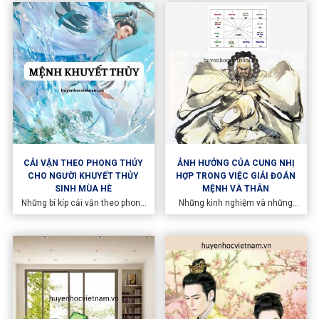
khuyết vận số, mang lại may
với Bát Tự (tứ trụ gồm giờ, ngày,
mắn và thành công. Dịch vụ đặt
tháng, năm sinh) để hỗ trợ vận
tên theo Tứ Trụ sẽ giúp bố mẹ
mệnh của bé.
chọn tên phù hợp, tránh sai lầm
và tạo nền tảng vững chắc cho
tương lai con trẻ.
CẢI VẬN THEO PHONG THỦY
ẢNH HƯỞNG CỦA CUNG NHỊ
CHO NGƯỜI KHUYẾT THỦY
HỢP TRONG VIỆC GIẢI ĐOÁN
SINH MÙA HÈ
MỆNH VÀ THÂN
Những bí kíp cải vận theo phong
Những kinh nghiệm và những
thủy rất được quan tâm, đặc biệt
cách giải đoán của cụ Thiên
là sắp vào mùa hè, mùa mà
Lương không hết làm chúng tôi
những người khuyết Thủy chịu
ngạc nhiên. Lần này, chúng tôi
nhiều tác động mạnh mẽ. Cũng
trình bày về kinh nghiệm của cụ
theo chuyên gia phong thủy Huy
Thiên Lương về các cung nhị hợp
Quang thuộc hệ thống Huyền
đối với cung Mệnh và Thân
Học Việt Nam sẽ lưu ý những
điểm dưới đây để giúp cải vận
cho người khuyết thủy bằng bài
nghiên cứu dưới đây: